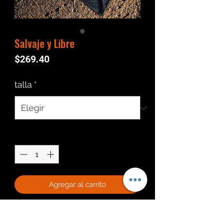
Salvaje y Libre
Precio
$269.40
talla
*
Cantidad
*
Agregar al carrito
Realizar compra