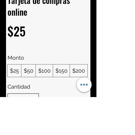
Tarjeta de compras
online
$25
Monto
$25
$50
$100
$150
$200
Cantidad
Comprar ahora