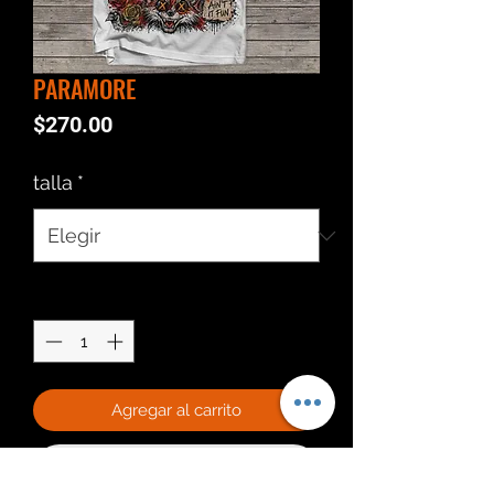
PARAMORE
Precio
$270.00
talla
*
Cantidad
*
Agregar al carrito
Realizar compra